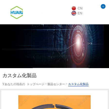
CN
EN
カスタム化製品
>
>
Yあなたの現在の
トップページ
製品センター
カスタム化製品
位置：