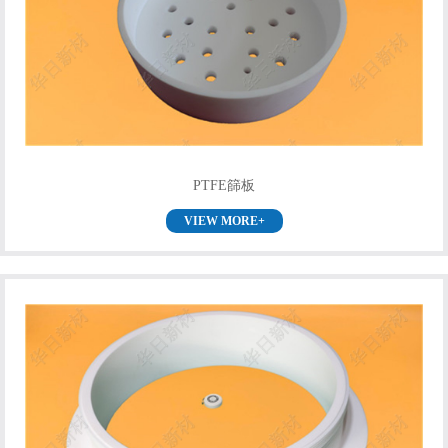
PTFE篩板
VIEW MORE+