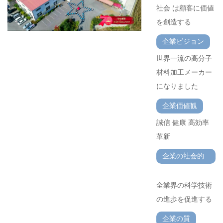
社会 は顧客に価値
を創造する
企業ビジョン
世界一流の高分子
材料加工メーカー
になりました
企業価値観
誠信 健康 高効率
革新
企業の社会的
責任
全業界の科学技術
の進歩を促進する
企業の質