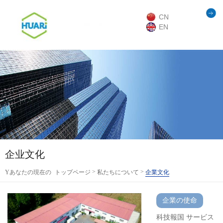
CN
EN
企业文化
>
>
Yあなたの現在の
トップページ
私たちについて
企業文化
位置：
企業の使命
科技報国 サービス