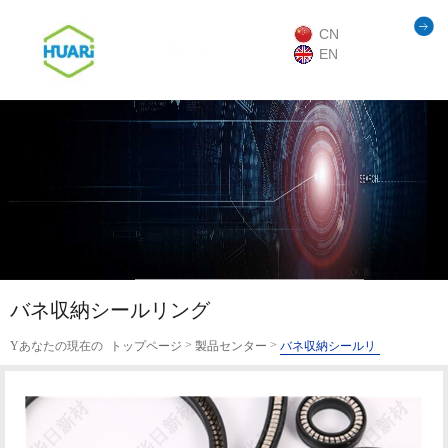
CN
EN
バネ収納シールリング
>
>
Yあなたの現在の
トップページ
製品センター
バネ収納シールリ
位置：
ング