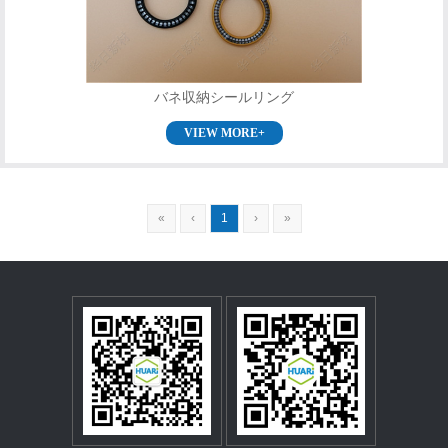
バネ収納シールリング
VIEW MORE+
«
‹
1
›
»