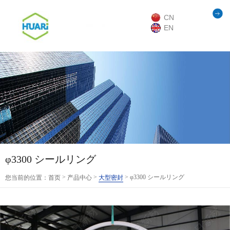
CN
EN
φ3300 シールリング
>
>
> φ3300 シールリング
您当前的位置：
首页
产品中心
大型密封